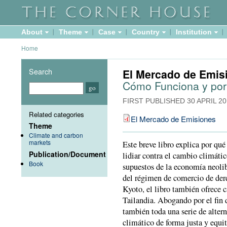
About
Theme
Case
Country
Institution
Home
Search
El Mercado de Emis
Cómo Funciona y por
FIRST PUBLISHED
30 APRIL 2
Related categories
El Mercado de Emisiones
Theme
Climate and carbon
markets
Este breve libro explica por qu
Publication/Document
lidiar contra el cambio climátic
Book
supuestos de la economía neolibe
del régimen de comercio de der
Kyoto, el libro también ofrece c
Tailandia. Abogando por el fin 
también toda una serie de altern
climático de forma justa y equi