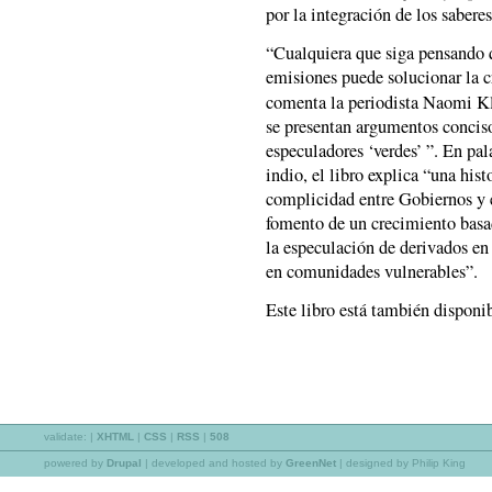
por la integración de los saberes
“Cualquiera que siga pensando q
emisiones puede solucionar la cr
comenta la periodista Naomi Kl
se presentan argumentos concis
especuladores ‘verdes’ ”. En pal
indio, el libro explica “una hi
complicidad entre Gobiernos y 
fomento de un crecimiento basa
la especulación de derivados en 
en comunidades vulnerables”.
Este libro está también disponi
validate:
|
XHTML
|
CSS
|
RSS
|
508
powered by
Drupal
|
developed and hosted by
GreenNet
| designed by Philip King